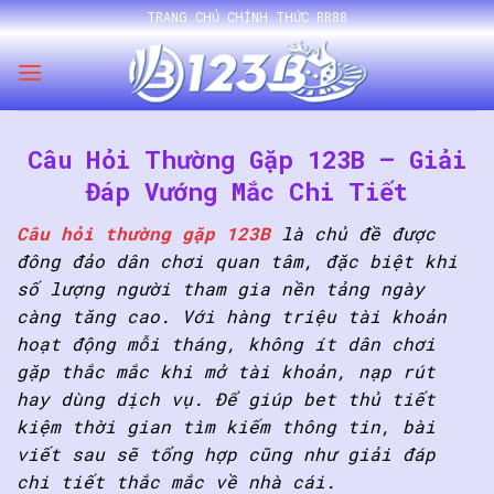
Bỏ
TRANG CHỦ CHÍNH THỨC RR88
qua
nội
dung
Câu Hỏi Thường Gặp 123B – Giải
Đáp Vướng Mắc Chi Tiết
Câu hỏi thường gặp 123B
là chủ đề được
đông đảo dân chơi quan tâm, đặc biệt khi
số lượng người tham gia nền tảng ngày
càng tăng cao. Với hàng triệu tài khoản
hoạt động mỗi tháng, không ít dân chơi
gặp thắc mắc khi mở tài khoản, nạp rút
hay dùng dịch vụ. Để giúp bet thủ tiết
kiệm thời gian tìm kiếm thông tin, bài
viết sau sẽ tổng hợp cũng như giải đáp
chi tiết thắc mắc về nhà cái.