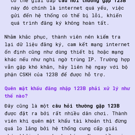
có thể giải đáp
câu hỏi thường gặp 123B
này đó chính là internet quá yếu, việc
gửi đến hệ thống có thể bị lỗi, khiến
quá trình đăng ký không hoàn tất.
Nhằm khắc phục, thành viên nên kiểm tra
lại dữ liệu đăng ký, cam kết mạng internet
ổn định cũng như dùng thiết bị hoặc mạng
khác nếu như nghi ngờ trùng IP. Trường hợp
vẫn gặp khó khăn, hãy liên hệ ngay với bộ
phận CSKH của 123B để được hỗ trợ.
Quên mật khẩu đăng nhập 123B phải xử lý như
thế nào?
Đây cũng là một
câu hỏi thường gặp 123B
được đặt ra bởi rất nhiều dân chơi. Thành
viên khi quên mật khẩu tài khoản thì đừng
quá lo lắng bởi hệ thống cung cấp giải