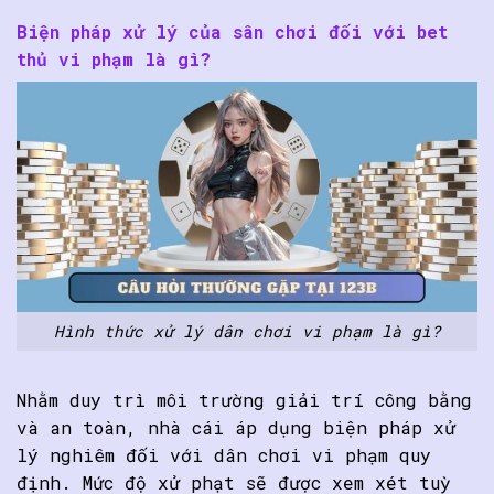
Biện pháp xử lý của sân chơi đối với bet
thủ vi phạm là gì?
Hình thức xử lý dân chơi vi phạm là gì?
Nhằm duy trì môi trường giải trí công bằng
và an toàn, nhà cái áp dụng biện pháp xử
lý nghiêm đối với dân chơi vi phạm quy
định. Mức độ xử phạt sẽ được xem xét tuỳ