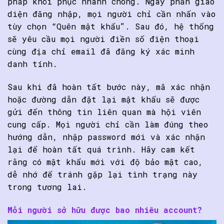
pháp khôi phục nhanh chóng. Ngay phần giao
diện đăng nhập, mọi người chỉ cần nhấn vào
tùy chọn “Quên mật khẩu”. Sau đó, hệ thống
sẽ yêu cầu mọi người điền số điện thoại
cùng địa chỉ email đã đăng ký xác minh
danh tính.
Sau khi đã hoàn tất bước này, mã xác nhận
hoặc đường dẫn đặt lại mật khẩu sẽ được
gửi đến thông tin liên quan mà hội viên
cung cấp. Mọi người chỉ cần làm đúng theo
hướng dẫn, nhập password mới và xác nhận
lại để hoàn tất quá trình. Hãy cam kết
rằng có mật khẩu mới với độ bảo mật cao,
dễ nhớ để tránh gặp lại tình trạng này
trong tương lai.
Mỗi người sở hữu được bao nhiêu account?