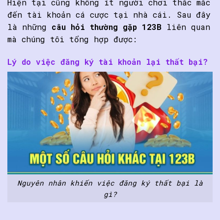
Hiện tại cũng không ít người chơi thắc mắc
đến tài khoản cá cược tại nhà cái. Sau đây
là những
câu hỏi thường gặp 123B
liên quan
mà chúng tôi tổng hợp được:
Lý do việc đăng ký tài khoản lại thất bại?
Nguyên nhân khiến việc đăng ký thất bại là
gì?