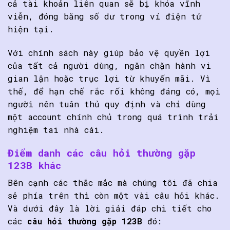
cả tài khoản liên quan sẽ bị khóa vĩnh
viễn, đóng băng số dư trong ví điện tử
hiện tại.
Với chính sách này giúp bảo vệ quyền lợi
của tất cả người dùng, ngăn chặn hành vi
gian lận hoặc trục lợi từ khuyến mãi. Vì
thế, để hạn chế rắc rối không đáng có, mọi
người nên tuân thủ quy định và chỉ dùng
một account chính chủ trong quá trình trải
nghiệm tai nhà cái.
Điểm danh các câu hỏi thường gặp
123B khác
Bên cạnh các thắc mắc mà chúng tôi đã chia
sẻ phía trên thì còn một vài câu hỏi khác.
Và dưới đây là lời giải đáp chi tiết cho
các
câu hỏi thường gặp 123B
đó: