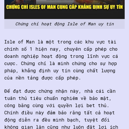
Chứng chỉ hoạt động Isle of Man uy tín
Isle of Man là một trong các khu vực tài
chính số 1 hiện nay, chuyên cấp phép cho
doanh nghiệp hoạt động trong lĩnh vực cá
cược. Chứng chỉ là minh chứng cho sự hợp
pháp, khẳng định uy tín cùng chất lượng
của nền tảng được cấp phép.
Để đạt được chứng nhận này, nhà cái cần
tuân thủ tiêu chuẩn nghiêm về bảo mật,
công bằng cùng với quyền lợi bet thủ.
Chính điều này đảm bảo rằng tất cả hoạt
động diễn ra đều minh bạch, tuyệt đối
không gian lận cũng như luôn đặt lợi ích