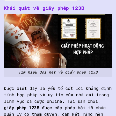
Khái quát về giấy phép 123B
Tìm hiểu đôi nét về giấy phép 123B
Được biết đây là yếu tố cốt lõi khẳng định
tính hợp pháp và uy tín của nhà cái trong
lĩnh vực cá cược online. Tại sân chơi,
giấy phép 123B
được cấp phép bởi tổ chức
quản lý có thẩm quyền, cam kết rằng nền