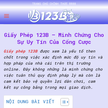
Bỏ
TRANG CHỦ CHÍNH THỨC RR88
qua
nội
dung
Giấy Phép 123B – Minh Chứng Cho
Sự Uy Tín Của Cổng Cược
Giấy phép 123B
được xem là yếu tố then
chốt trong việc xác định mức độ uy tín và
hợp pháp của nhà cái trên thị trường
online. Đây không những là minh chứng cho
việc tuân thủ quy định pháp lý mà còn là
cam kết bảo vệ quyền lợi dân chơi, cam
kết sự công bằng trong mọi giao dịch.
NỘI DUNG BÀI VIẾT