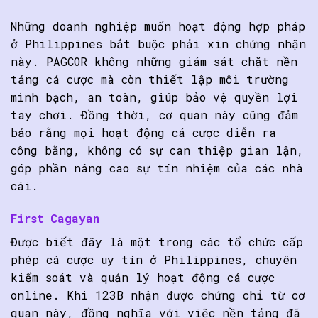
Những doanh nghiệp muốn hoạt động hợp pháp
ở Philippines bắt buộc phải xin chứng nhận
này. PAGCOR không những giám sát chặt nền
tảng cá cược mà còn thiết lập môi trường
minh bạch, an toàn, giúp bảo vệ quyền lợi
tay chơi. Đồng thời, cơ quan này cũng đảm
bảo rằng mọi hoạt động cá cược diễn ra
công bằng, không có sự can thiệp gian lận,
góp phần nâng cao sự tín nhiệm của các nhà
cái.
First Cagayan
Được biết đây là một trong các tổ chức cấp
phép cá cược uy tín ở Philippines, chuyên
kiểm soát và quản lý hoạt động cá cược
online. Khi 123B nhận được chứng chỉ từ cơ
quan này, đồng nghĩa với việc nền tảng đã