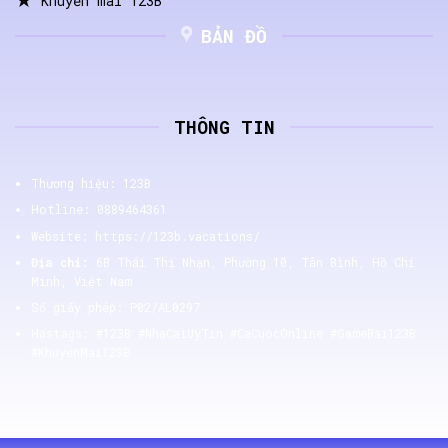
Khuyến mãi 123B
BẢN ĐỒ
THÔNG TIN
Thương hiệu: 123B
Hotline: 0889464361
Website: https://123b.vacations/
Địa chỉ:
6B Thái Thị Nhạn, Phường 10, Tân Bình, Hồ Chí
Minh, Việt Nam
Số giấy phép: P02/AL0297
Hastags: #123B #NhaCaiUyTin #CaCuocOnline #GameBai123B
#KhuyenMai123B