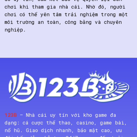
chơi khi tham gia nhà cái. Nhờ đó, người
chơi có thể yên tâm trải nghiệm trong một
môi trường an toàn, công bằng và chuyên
nghiệp.
123B
– Nhà cái uy tín với kho game đa
dạng: cá cược thể thao, casino, game bài,
nổ hũ. Giao dịch nhanh, bảo mật cao, ưu