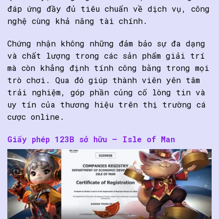
đáp ứng đầy đủ tiêu chuẩn về dịch vụ, công
nghệ cùng khả năng tài chính.
Chứng nhận không những đảm bảo sự đa dạng
và chất lượng trong các sản phẩm giải trí
mà còn khẳng định tính công bằng trong mọi
trò chơi. Qua đó giúp thành viên yên tâm
trải nghiệm, góp phần củng cố lòng tin và
uy tín của thương hiệu trên thị trường cá
cược online.
Giấy phép 123B sở hữu – Isle of Man