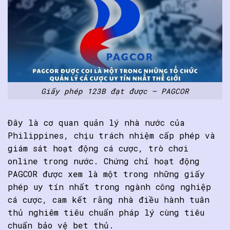
Giấy phép 123B đạt được – PAGCOR
Đây là cơ quan quản lý nhà nước của
Philippines, chịu trách nhiệm cấp phép và
giám sát hoạt động cá cược, trò chơi
online trong nước. Chứng chỉ hoạt động
PAGCOR được xem là một trong những giấy
phép uy tín nhất trong ngành công nghiệp
cá cược, cam kết rằng nhà điều hành tuân
thủ nghiêm tiêu chuẩn pháp lý cùng tiêu
chuẩn bảo vệ bet thủ.