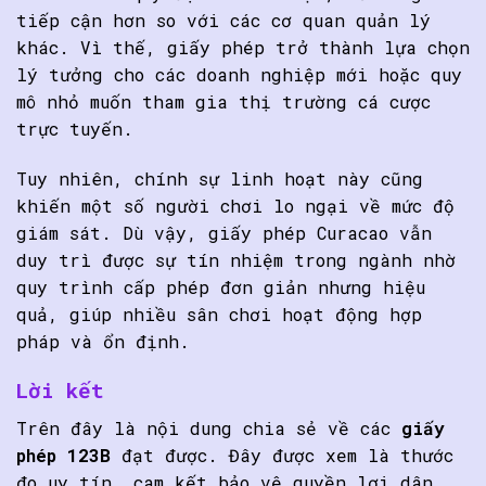
tiếp cận hơn so với các cơ quan quản lý
khác. Vì thế, giấy phép trở thành lựa chọn
lý tưởng cho các doanh nghiệp mới hoặc quy
mô nhỏ muốn tham gia thị trường cá cược
trực tuyến.
Tuy nhiên, chính sự linh hoạt này cũng
khiến một số người chơi lo ngại về mức độ
giám sát. Dù vậy, giấy phép Curacao vẫn
duy trì được sự tín nhiệm trong ngành nhờ
quy trình cấp phép đơn giản nhưng hiệu
quả, giúp nhiều sân chơi hoạt động hợp
pháp và ổn định.
Lời kết
Trên đây là nội dung chia sẻ về các
giấy
phép 123B
đạt được. Đây được xem là thước
đo uy tín, cam kết bảo vệ quyền lợi dân