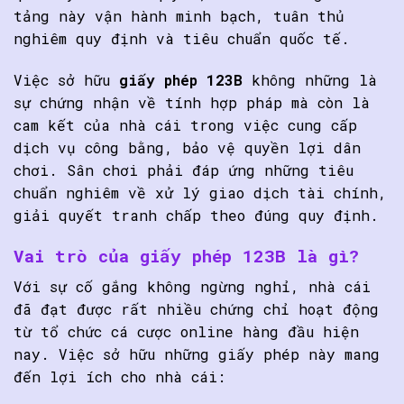
tảng này vận hành minh bạch, tuân thủ
nghiêm quy định và tiêu chuẩn quốc tế.
Việc sở hữu
giấy phép 123B
không những là
sự chứng nhận về tính hợp pháp mà còn là
cam kết của nhà cái trong việc cung cấp
dịch vụ công bằng, bảo vệ quyền lợi dân
chơi. Sân chơi phải đáp ứng những tiêu
chuẩn nghiêm về xử lý giao dịch tài chính,
giải quyết tranh chấp theo đúng quy định.
Vai trò của giấy phép 123B là gì?
Với sự cố gắng không ngừng nghỉ, nhà cái
đã đạt được rất nhiều chứng chỉ hoạt động
từ tổ chức cá cược online hàng đầu hiện
nay. Việc sở hữu những giấy phép này mang
đến lợi ích cho nhà cái: